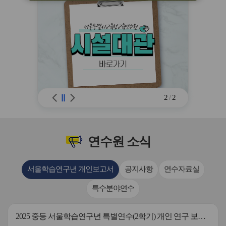
※ 유의사항 미준수 시 불이익 처분의 사
유가 될 수 있음
2
/
2
연수원
소식
서울학습연구년 개인보고서
공지사항
연수자료실
특수분야연수
2025 중등 서울학습연구년 특별연수(2학기) 개인 연구 보고