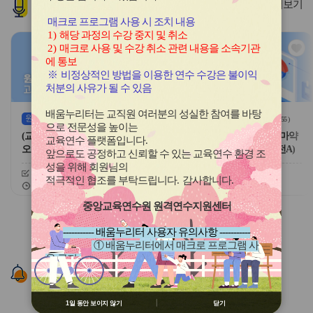
인기
과정
더보기
튼
튼
이
다
매크로 프로그램 사용 시 조치 내용
전
음
1)
해당 과정의 수강 중지 및 취소
관
관
2)
매크로 사용 및 수강 취소 관련 내용을 소속기관
심
심
에 통보
아
아
※
비정상적인 방법을 이용한 연수 수강은 불이익
이
이
처분의 사유가 될 수 있음
콘
콘
배움누리터는 교직원 여러분의 성실한 참여를 바탕
원격
(상시)
원격
(상시)
(
54
)
(
55
)
으로 전문성을 높이는
(교원)(학교안전)마약류 중독 및
교육행정-(원격)(학교안전)마약
교육연수 플랫폼입니다
.
오남용 예방
류 중독 및 오남용 예방(안전A)
앞으로도 공정하고 신뢰할 수 있는 교육연수 환경 조
성을 위해 회원님의
신청기간
26.04.01 ~ 26.12.11
신청기간
26.04.01 ~ 26.12.11
적극적인 협조를 부탁드립니다
.
감사합니다
.
교육기간
26.04.01 ~ 26.12.18
교육기간
26.04.01 ~ 26.12.18
중앙교육연수원 원격연수지원센터
슬
슬
라
라
----------- 배움누리터 사용자 유의사항 -----------
이
이
① 배움누리터에서 매크로 프로그램 사
드
드
용 금지
버
버
알림존
② 배움누리터 수강용 매크로 프로그램
튼
튼
제작 배포 금지
이
다
③ 유무료 매크로 프로그램 사용을 블로
전
음
1일 동안 보이지 않기
닫기
그 등에 홍보 금지