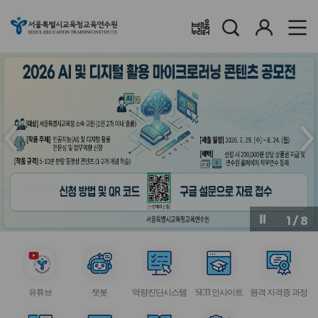
검
로
배움누리터
색
그
인
메
메
인
인
슬
슬
라
라
이
이
드
드
이
다
전
음
1
/
8
버
버
튼
튼
서
서
서
서
서
비
비
비
비
비
유튜브
챗봇
역량진단시스템
SETI 인사이트
원격 자격증 과정
스
스
스
스
스
아
아
아
아
아