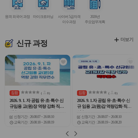
이
이
이
이
이
서
서
서
서
콘
콘
콘
콘
콘
비
비
비
비
원격 외국어 과정
마이크로러닝
사이버 5급자격
2026년
스
스
스
스
이수과정
주요업무계획
아
아
아
아
이
이
이
이
콘
콘
콘
콘
더보기
신규
과정
관
관
심
심
아
아
이
이
콘
콘
집합
집합
(
0
)
(
0
)
2026. 9. 1. 자 공립 유·초·특수 신
2026. 9. 1.자 공립 유·초·특수 신
규임용 교(원)장 역량 강화 직무
규 임용 교(원)감 역량강화 직무
연수
연수
신청기간
26.08.07 ~ 26.08.10
신청기간
26.08.07 ~ 26.08.10
교육기간
26.08.18 ~ 26.08.19
교육기간
26.08.19 ~ 26.08.20
슬
슬