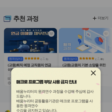
라
라
이
이
드
드
버
버
추천
과정
더보기
튼
튼
이
다
전
음
관
관
심
심
아
아
이
이
콘
콘
원격
(상시)
원격
(상시)
(
3
)
(
80
)
(교원)퇴직 예정 교직원의 연금
(교원)교원의 기본 소양을 위한
이해와 재무관리
경제 상식
신청기간
26.02.09 ~ 26.12.11
신청기간
26.02.09 ~ 26.12.11
매크로 프로그램 부당 사용 금지 안내
교육기간
26.02.09 ~ 26.12.18
교육기간
26.02.09 ~ 26.12.18
슬
슬
배움누리터의 원격연수 과정을 수강해 주심에 감사
라
라
드립니다
.
이
이
배움누리터 공동활용기관은 매크로 프로그램을 사
드
드
용한
원격연수
버
버
수강을 금지하고 있습니다.