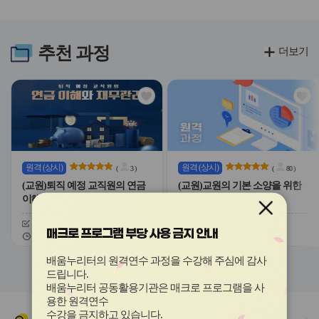
라
라
이
이
드
드
버
버
추천
과정
더보기
튼
튼
이
다
전
음
관
관
심
심
아
아
이
이
콘
콘
원격
(상시)
원격
(상시)
(
3
)
(
80
)
(교원)퇴직 예정 교직원의 연금
(교원)교원의 기본 소양을 위한
이해와 재무관리
경제 상식
신청기간
26.02.09 ~ 26.12.11
신청기간
26.02.09 ~ 26.12.11
매크로 프로그램 부당 사용 금지 안내
교육기간
26.02.09 ~ 26.12.18
교육기간
26.02.09 ~ 26.12.18
슬
슬
배움누리터의 원격연수 과정을 수강해 주심에 감사
라
라
드립니다
.
이
이
배움누리터 공동활용기관은 매크로 프로그램을 사
드
드
용한
원격연수
버
버
수강을 금지하고 있습니다.