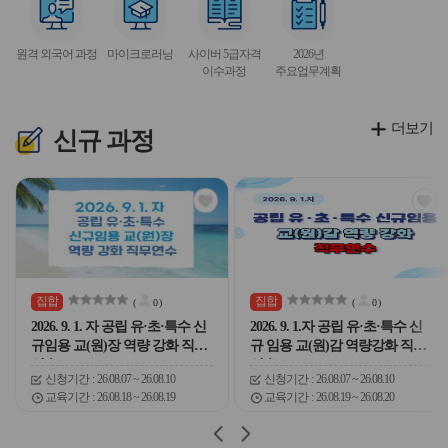
이
이
이
이
이
서
서
서
서
콘
콘
콘
콘
콘
비
비
비
비
원격 외국어 과정
마이크로러닝
사이버 5급자격
2026년
스
스
스
스
이수과정
주요업무계획
아
아
아
아
이
이
이
이
콘
콘
콘
콘
더보기
신규
과정
관
관
심
심
아
아
이
이
콘
콘
집합
집합
(
0
)
(
0
)
2026. 9. 1. 자 공립 유·초·특수 신
2026. 9. 1.자 공립 유·초·특수 신
규임용 교(원)장 역량 강화 직무
규 임용 교(원)감 역량강화 직무
연수
연수
신청기간
26.08.07 ~ 26.08.10
신청기간
26.08.07 ~ 26.08.10
교육기간
26.08.18 ~ 26.08.19
교육기간
26.08.19 ~ 26.08.20
슬
슬