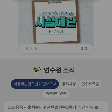
※ 유의사항 미준수 시 불이익 처분의 사
유가 될 수 있음
2
/
2
연수원
소식
서울학습연구년 개인보고서
공지사항
연수자료실
특수분야연수
2025 중등 서울학습연구년 특별연수(2학기) 개인 연구 보고