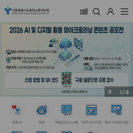
검
로
배움누리터
색
그
인
메
메
인
인
슬
슬
라
라
이
이
드
드
이
다
전
음
1
/
8
버
버
튼
튼
서
서
서
서
서
비
비
비
비
비
유튜브
챗봇
역량진단시스템
SETI 인사이트
원격 자격증 과정
스
스
스
스
스
아
아
아
아
아