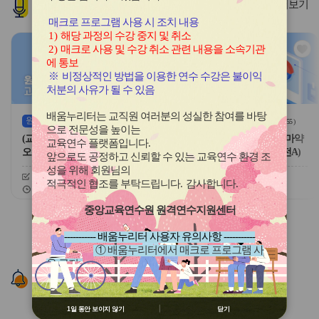
인기
과정
더보기
튼
튼
이
다
매크로 프로그램 사용 시 조치 내용
전
음
1)
해당 과정의 수강 중지 및 취소
관
관
2)
매크로 사용 및 수강 취소 관련 내용을 소속기관
심
심
에 통보
아
아
※
비정상적인 방법을 이용한 연수 수강은 불이익
이
이
처분의 사유가 될 수 있음
콘
콘
배움누리터는 교직원 여러분의 성실한 참여를 바탕
원격
(상시)
원격
(상시)
(
54
)
(
55
)
으로 전문성을 높이는
(교원)(학교안전)마약류 중독 및
교육행정-(원격)(학교안전)마약
교육연수 플랫폼입니다
.
오남용 예방
류 중독 및 오남용 예방(안전A)
앞으로도 공정하고 신뢰할 수 있는 교육연수 환경 조
성을 위해 회원님의
신청기간
26.04.01 ~ 26.12.11
신청기간
26.04.01 ~ 26.12.11
적극적인 협조를 부탁드립니다
.
감사합니다
.
교육기간
26.04.01 ~ 26.12.18
교육기간
26.04.01 ~ 26.12.18
중앙교육연수원 원격연수지원센터
슬
슬
라
라
----------- 배움누리터 사용자 유의사항 -----------
이
이
① 배움누리터에서 매크로 프로그램 사
드
드
용 금지
버
버
알림존
② 배움누리터 수강용 매크로 프로그램
튼
튼
제작 배포 금지
이
다
③ 유무료 매크로 프로그램 사용을 블로
전
음
1일 동안 보이지 않기
닫기
그 등에 홍보 금지