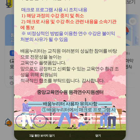
인기
과정
더보기
튼
튼
이
다
매크로 프로그램 사용 시 조치 내용
전
음
1)
해당 과정의 수강 중지 및 취소
관
관
2)
매크로 사용 및 수강 취소 관련 내용을 소속기관
심
심
에 통보
아
아
※
비정상적인 방법을 이용한 연수 수강은 불이익
이
이
처분의 사유가 될 수 있음
콘
콘
배움누리터는 교직원 여러분의 성실한 참여를 바탕
원격
(상시)
원격
(상시)
(
54
)
(
55
)
으로 전문성을 높이는
(교원)(학교안전)마약류 중독 및
교육행정-(원격)(학교안전)마약
교육연수 플랫폼입니다
.
오남용 예방
류 중독 및 오남용 예방(안전A)
앞으로도 공정하고 신뢰할 수 있는 교육연수 환경 조
성을 위해 회원님의
신청기간
26.04.01 ~ 26.12.11
신청기간
26.04.01 ~ 26.12.11
적극적인 협조를 부탁드립니다
.
감사합니다
.
교육기간
26.04.01 ~ 26.12.18
교육기간
26.04.01 ~ 26.12.18
중앙교육연수원 원격연수지원센터
슬
슬
라
라
----------- 배움누리터 사용자 유의사항 -----------
이
이
① 배움누리터에서 매크로 프로그램 사
드
드
용 금지
버
버
알림존
② 배움누리터 수강용 매크로 프로그램
튼
튼
제작 배포 금지
이
다
③ 유무료 매크로 프로그램 사용을 블로
전
음
1일 동안 보이지 않기
닫기
그 등에 홍보 금지