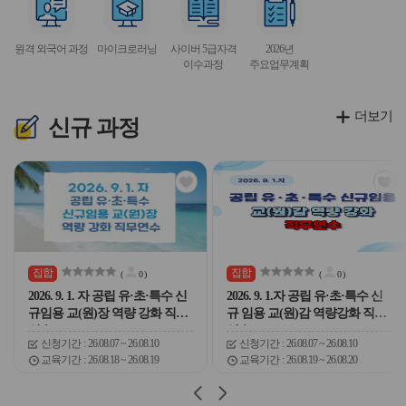
이
이
이
이
이
서
서
서
서
콘
콘
콘
콘
콘
비
비
비
비
원격 외국어 과정
마이크로러닝
사이버 5급자격
2026년
스
스
스
스
이수과정
주요업무계획
아
아
아
아
이
이
이
이
콘
콘
콘
콘
더보기
신규
과정
관
관
심
심
아
아
이
이
콘
콘
집합
집합
(
0
)
(
0
)
2026. 9. 1. 자 공립 유·초·특수 신
2026. 9. 1.자 공립 유·초·특수 신
규임용 교(원)장 역량 강화 직무
규 임용 교(원)감 역량강화 직무
연수
연수
신청기간
26.08.07 ~ 26.08.10
신청기간
26.08.07 ~ 26.08.10
교육기간
26.08.18 ~ 26.08.19
교육기간
26.08.19 ~ 26.08.20
슬
슬