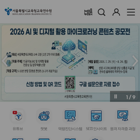
검
로
배움누리터
색
그
인
메
메
인
인
슬
슬
라
라
이
이
드
드
이
다
전
음
1
/
9
버
버
튼
튼
서
서
서
서
서
비
비
비
비
비
유튜브
챗봇
역량진단시스템
SETI 인사이트
원격 자격증 과정
스
스
스
스
스
아
아
아
아
아