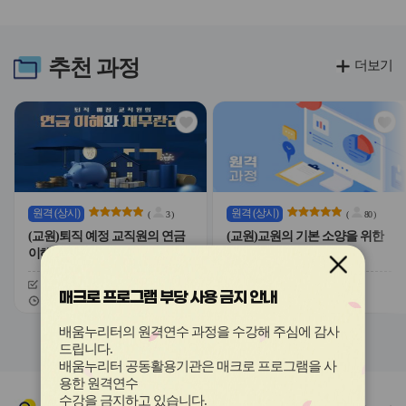
라
라
이
이
드
드
버
버
추천
과정
더보기
튼
튼
이
다
전
음
관
관
심
심
아
아
이
이
콘
콘
원격
(상시)
원격
(상시)
(
3
)
(
80
)
(교원)퇴직 예정 교직원의 연금
(교원)교원의 기본 소양을 위한
이해와 재무관리
경제 상식
신청기간
26.02.09 ~ 26.12.11
신청기간
26.02.09 ~ 26.12.11
매크로 프로그램 부당 사용 금지 안내
교육기간
26.02.09 ~ 26.12.18
교육기간
26.02.09 ~ 26.12.18
슬
슬
배움누리터의 원격연수 과정을 수강해 주심에 감사
라
라
드립니다
.
이
이
배움누리터 공동활용기관은 매크로 프로그램을 사
드
드
용한
원격연수
버
버
수강을 금지하고 있습니다.