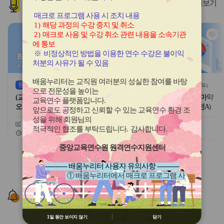
인기
과정
더보기
튼
튼
이
다
매크로 프로그램 사용 시 조치 내용
전
음
1)
해당 과정의 수강 중지 및 취소
관
관
2)
매크로 사용 및 수강 취소 관련 내용을 소속기관
심
심
에 통보
아
아
※
비정상적인 방법을 이용한 연수 수강은 불이익
이
이
처분의 사유가 될 수 있음
콘
콘
배움누리터는 교직원 여러분의 성실한 참여를 바탕
원격
(상시)
원격
(상시)
(
54
)
(
55
)
으로 전문성을 높이는
(교원)(학교안전)마약류 중독 및
교육행정-(원격)(학교안전)마약
교육연수 플랫폼입니다
.
오남용 예방
류 중독 및 오남용 예방(안전A)
앞으로도 공정하고 신뢰할 수 있는 교육연수 환경 조
성을 위해 회원님의
신청기간
26.04.01 ~ 26.12.11
신청기간
26.04.01 ~ 26.12.11
적극적인 협조를 부탁드립니다
.
감사합니다
.
교육기간
26.04.01 ~ 26.12.18
교육기간
26.04.01 ~ 26.12.18
중앙교육연수원 원격연수지원센터
슬
슬
라
라
----------- 배움누리터 사용자 유의사항 -----------
이
이
① 배움누리터에서 매크로 프로그램 사
드
드
용 금지
버
버
알림존
② 배움누리터 수강용 매크로 프로그램
튼
튼
제작 배포 금지
이
다
③ 유무료 매크로 프로그램 사용을 블로
전
음
1일 동안 보이지 않기
닫기
그 등에 홍보 금지