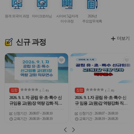
이
이
이
이
이
서
서
서
서
콘
콘
콘
콘
콘
비
비
비
비
원격 외국어 과정
마이크로러닝
사이버 5급자격
2026년
스
스
스
스
이수과정
주요업무계획
아
아
아
아
이
이
이
이
콘
콘
콘
콘
더보기
신규
과정
관
관
심
심
아
아
이
이
콘
콘
집합
집합
(
0
)
(
0
)
2026. 9. 1. 자 공립 유·초·특수 신
2026. 9. 1.자 공립 유·초·특수 신
규임용 교(원)장 역량 강화 직무
규 임용 교(원)감 역량강화 직무
연수
연수
신청기간
26.08.07 ~ 26.08.10
신청기간
26.08.07 ~ 26.08.10
교육기간
26.08.18 ~ 26.08.19
교육기간
26.08.19 ~ 26.08.20
슬
슬