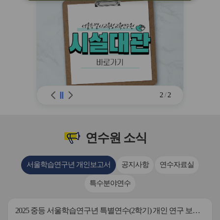
※ 유의사항 미준수 시 불이익 처분의 사
유가 될 수 있음
2
/
2
연수원
소식
서울학습연구년 개인보고서
공지사항
연수자료실
특수분야연수
2025 중등 서울학습연구년 특별연수(2학기) 개인 연구 보고