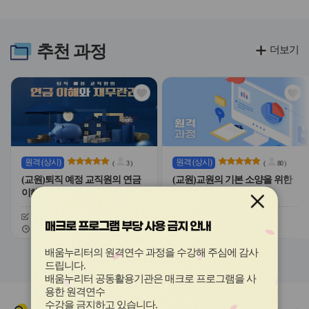
라
라
이
이
드
드
버
버
추천
과정
더보기
튼
튼
이
다
전
음
관
관
심
심
아
아
이
이
콘
콘
원격
(상시)
원격
(상시)
(
3
)
(
80
)
(교원)퇴직 예정 교직원의 연금
(교원)교원의 기본 소양을 위한
이해와 재무관리
경제 상식
신청기간
26.02.09 ~ 26.12.11
신청기간
26.02.09 ~ 26.12.11
매크로 프로그램 부당 사용 금지 안내
교육기간
26.02.09 ~ 26.12.18
교육기간
26.02.09 ~ 26.12.18
슬
슬
배움누리터의 원격연수 과정을 수강해 주심에 감사
라
라
드립니다
.
이
이
배움누리터 공동활용기관은 매크로 프로그램을 사
드
드
용한
원격연수
버
버
수강을 금지하고 있습니다.