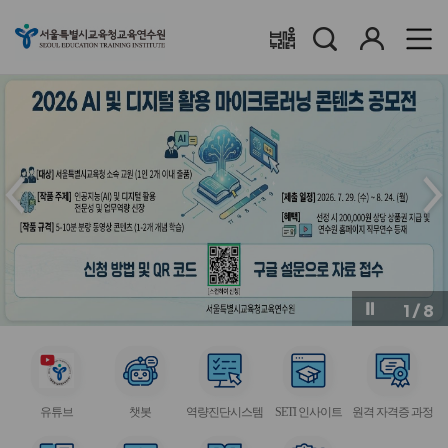
검
로
배움누리터
색
그
인
메
메
인
인
슬
슬
라
라
이
이
드
드
이
다
전
음
1
/
8
버
버
튼
튼
서
서
서
서
서
비
비
비
비
비
유튜브
챗봇
역량진단시스템
SETI 인사이트
원격 자격증 과정
스
스
스
스
스
아
아
아
아
아