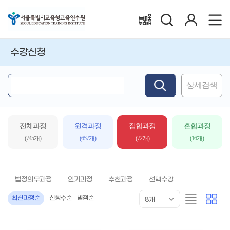
검
로
배움누리터
색
그
인
수강신청
상세검색
핵
심
어
입
전체과정
원격과정
집합과정
혼합과정
력
(745개)
(657개)
(72개)
(16개)
법정의무과정
인기과정
추천과정
선택수강
목
리
카
최신과정순
신청수순
별점순
8개
록
스
드
표
트
형
시
형