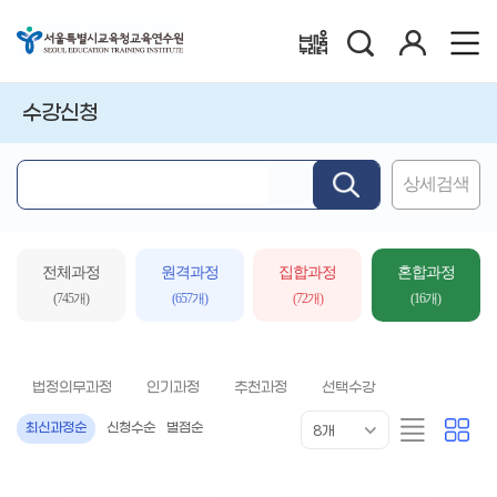
검
로
배움누리터
색
그
인
수강신청
상세검색
핵
심
어
입
전체과정
원격과정
집합과정
혼합과정
력
(745개)
(657개)
(72개)
(16개)
법정의무과정
인기과정
추천과정
선택수강
목
리
카
최신과정순
신청수순
별점순
8개
록
스
드
표
트
형
시
형