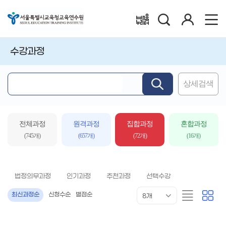
검
로
배움누리터
색
그
인
수강과정
상세검색
핵
심
어
입
전체과정
원격과정
집합과정
혼합과정
력
(745개)
(657개)
(72개)
(16개)
법정의무과정
인기과정
추천과정
선택수강
목
리
카
최신과정순
신청수순
별점순
8개
록
스
드
표
트
형
시
형