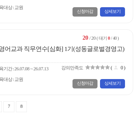
육대상
교원
신청마감
상세보기
20
/ 20
0
( 대기
/ 40 )
강화 영어교과 직무연수[심화] 1기(성동글로벌경영고)
(
0
)
강의만족도
육
기간
26.07.08 ~ 26.07.13
육대상
교원
신청마감
상세보기
7
8