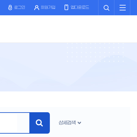
검
전
색
체
로그인
회원가입
앱다운로드
메
뉴
상세검색
검
색
버