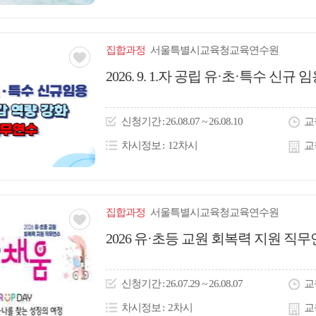
집합
과정
서울특별시교육청교육연수원
관심
2026. 9. 1.자 공립 유·초·특수 신
아
이
신청
기간
26.08.07 ~ 26.08.10
교
콘
차시정보
12차시
교
집합
과정
서울특별시교육청교육연수원
관심
2026 유·초등 교원 회복력 지원 직무
아
이
신청
기간
26.07.29 ~ 26.08.07
교
콘
차시정보
2차시
교