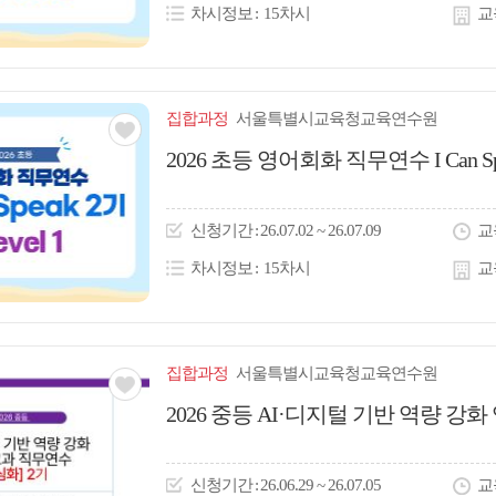
차시정보
15차시
교
집합
과정
서울특별시교육청교육연수원
관심
2026 초등 영어회화 직무연수 I Can Speak
아
이
신청
기간
26.07.02 ~ 26.07.09
교
콘
차시정보
15차시
교
집합
과정
서울특별시교육청교육연수원
관심
2026 중등 AI·디지털 기반 역량 강
아
이
신청
기간
26.06.29 ~ 26.07.05
교