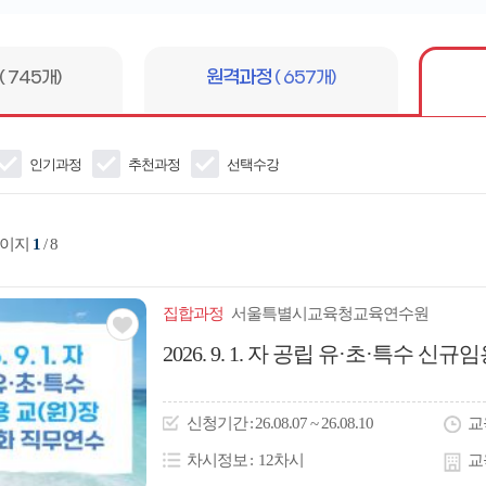
어
입
력
( 745개)
원격과정
( 657개)
인기과정
추천과정
선택수강
페이지
1
/ 8
집합
과정
서울특별시교육청교육연수원
관심
2026. 9. 1. 자 공립 유·초·특수 
아
이
신청
기간
26.08.07 ~ 26.08.10
교
콘
차시정보
12차시
교