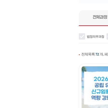
전체과정
법정의무과정
전체목록
72
개, 