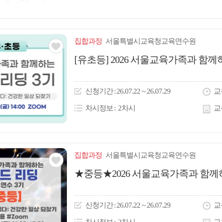
집합
과정
서울특별시교육청교육연수원
관심
[유초등] 2026 서울교육가족과 함
아
이
신청
기간
26.07.22 ~ 26.07.29
교
콘
차시정보
2차시
교
집합
과정
서울특별시교육청교육연수원
관심
★중등★2026 서울교육가족과 함께
아
이
신청
기간
26.07.22 ~ 26.07.29
교
콘