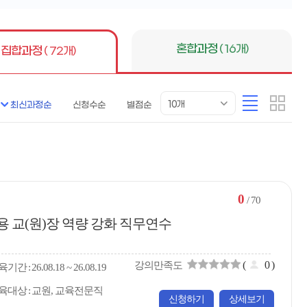
튼
혼합과정
( 16개)
집합과정
( 72개)
목
리
카
10개
최신과정순
신청수순
별점순
록
스
드
표
트
형
시
형
개
수
0
/ 70
신규임용 교(원)장 역량 강화 직무연수
(
0
)
강의만족도
육
기간
26.08.18 ~ 26.08.19
육대상
교원, 교육전문직
신청하기
상세보기