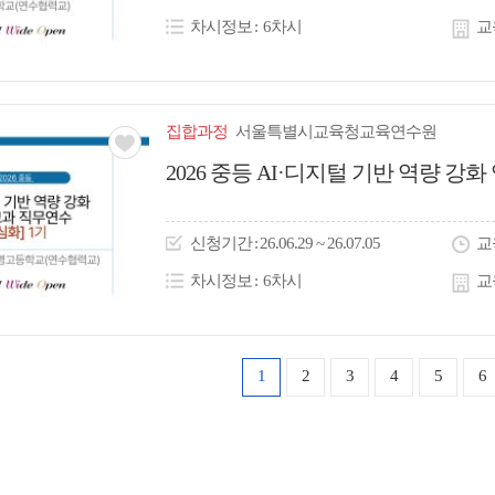
콘
차시정보
6차시
교
집합
과정
서울특별시교육청교육연수원
관심
2026 중등 AI·디지털 기반 역량 
아
이
신청
기간
26.06.29 ~ 26.07.05
교
콘
차시정보
6차시
교
1
2
3
4
5
6