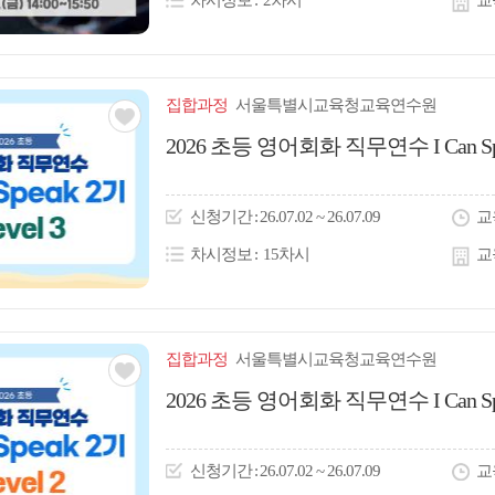
차시정보
2차시
교
집합
과정
서울특별시교육청교육연수원
관심
2026 초등 영어회화 직무연수 I Can Speak
아
이
신청
기간
26.07.02 ~ 26.07.09
교
콘
차시정보
15차시
교
집합
과정
서울특별시교육청교육연수원
관심
2026 초등 영어회화 직무연수 I Can Speak
아
이
신청
기간
26.07.02 ~ 26.07.09
교
콘