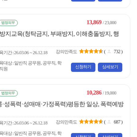
13,869
/ 23,000
법정의무
부패방지교육(청탁금지, 부패방지, 이해충돌방지, 행
(
732
)
강의만족도
육
기간
26.03.06 ~ 26.12.18
육대상
일반직 공무원, 공무직, 학
신청하기
상세보기
직원
10,286
/ 19,000
법정의무
롱·성폭력·성매매·가정폭력)평등한 일상, 폭력예방
(
687
)
강의만족도
육
기간
26.03.06 ~ 26.12.18
육대상
일반직 공무원, 공무직, 학