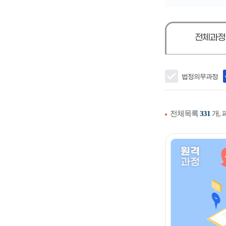
전체과
법정의무과정
전체목록
331
개,