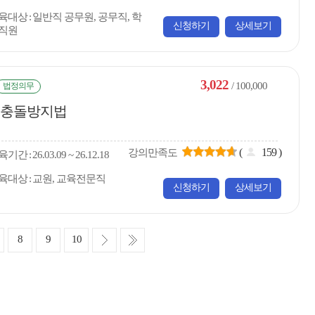
육대상
일반직 공무원, 공무직, 학
신청하기
상세보기
직원
3,022
/ 100,000
법정의무
이해충돌방지법
(
159
)
강의만족도
육
기간
26.03.09 ~ 26.12.18
육대상
교원, 교육전문직
신청하기
상세보기
다
마
8
9
10
음
지
막