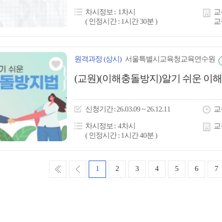
콘
차시정보
1차시
교
( 인정시간 : 1시간 30분 )
교
원격
과정
(상시)
서울특별시교육청교육연수원
관심
(교원)(이해충돌방지)알기 쉬운 
아
이
신청
기간
26.03.09 ~ 26.12.11
교
콘
차시정보
4차시
교
( 인정시간 : 1시간 40분 )
처
이
1
2
3
4
5
6
7
음
전