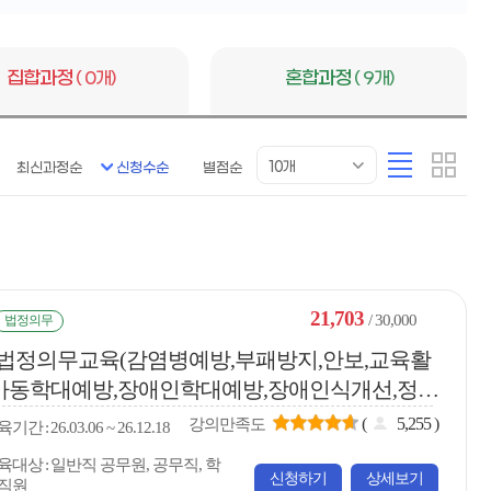
튼
집합과정
( 0개)
혼합과정
( 9개)
목
리
카
10개
최신과정순
신청수순
별점순
록
스
드
표
트
형
시
형
개
수
21,703
/ 30,000
법정의무
중등 법정의무교육(감염병예방,부패방지,안보,교육활
,아동학대예방,장애인학대예방,장애인식개선,정보
(
5,255
)
강의만족도
육
기간
26.03.06 ~ 26.12.18
육대상
일반직 공무원, 공무직, 학
신청하기
상세보기
직원