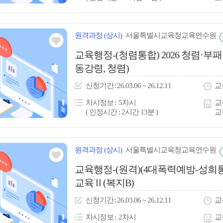
원격
과정
(상시)
서울특별시교육청교육연수원
관심
교육행정-(청렴통합) 2026 청렴·
동강령, 청렴)
아
이
신청
기간
26.03.06 ~ 26.12.11
교
콘
차시정보
5차시
교
( 인정시간 : 2시간 13분 )
교
원격
과정
(상시)
서울특별시교육청교육연수원
관심
교육행정-(원격)(4대폭력예방-성희
교육Ⅱ(복지B)
아
이
신청
기간
26.03.06 ~ 26.12.11
교
콘
차시정보
2차시
교