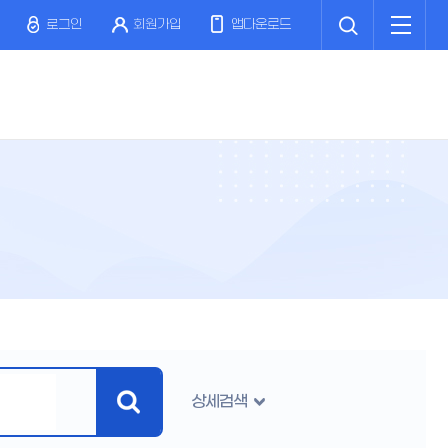
검
전
색
체
로그인
회원가입
앱다운로드
메
뉴
상세검색
검
색
버