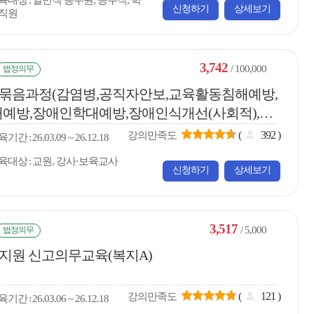
육대상
일반직 공무원, 공무직, 학
신청하기
상세보기
직원
3,742
/ 100,000
법정의무
연수 묶음과정(감염병,공직자안보,교육활동침해예방,
예방,장애인학대예방,장애인식개선(사회적),장
(
392
)
강의만족도
육
기간
26.03.09 ~ 26.12.18
육대상
교원, 강사·보육교사
신청하기
상세보기
3,517
/ 5,000
법정의무
지원 신고의무교육(복지A)
(
121
)
강의만족도
육
기간
26.03.06 ~ 26.12.18