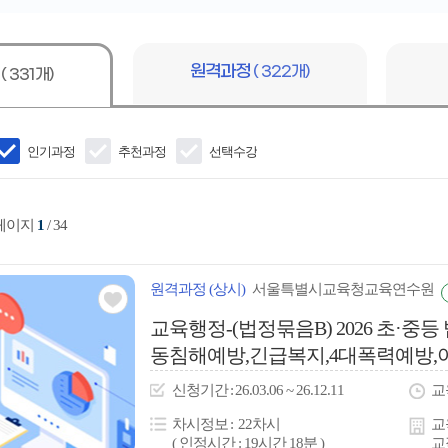
어
입
력
원격과정
( 322개)
정
( 331개)
인기과정
추천과정
선택수강
 페이지
1
/ 34
원격
과정
(상시)
서울특별시교육청교육연수원
관심
교육행정-(법정묶음B) 2026 초·
동침해예방,긴급복지,4대폭력예방
아
공개,정보보안·개인정...
이
신청
기간
26.03.06 ~ 26.12.11
교
콘
차시정보
22차시
교
( 인정시간 : 19시간 18분 )
교