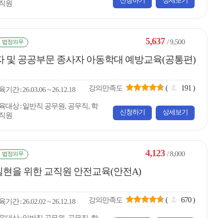
신청하기
상세보기
직원
5,637
/ 9,500
법정의무
 및 공공부문 종사자 아동학대 예방교육(공통편)
(
191
)
강의만족도
육
기간
26.03.06 ~ 26.12.18
육대상
일반직 공무원, 공무직, 학
신청하기
상세보기
직원
4,123
/ 8,000
법정의무
실현을 위한 교직원 안전교육(안전A)
(
670
)
강의만족도
육
기간
26.02.02 ~ 26.12.18