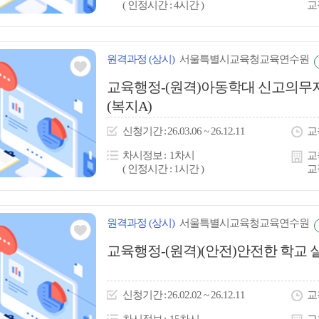
( 인정시간 : 4시간 )
교
원격
과정
(상시)
서울특별시교육청교육연수원
관심
교육행정-(원격)아동학대 신고의무자
(복지A)
아
이
신청
기간
26.03.06 ~ 26.12.11
교
콘
차시정보
1차시
교
( 인정시간 : 1시간 )
교
원격
과정
(상시)
서울특별시교육청교육연수원
관심
교육행정-(원격)(안전)안전한 학교 
아
이
신청
기간
26.02.02 ~ 26.12.11
교
콘