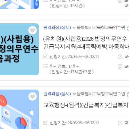
차시정보
15차시
교
( 인정시간 : 15시간 )
교
원격
과정
(상시)
서울특별시교육청교육연수원
관심
(유치원)(사립용)2026 법정의무
긴급복지지원,4대폭력예방,아동학대
아
애인식개선(직장내),정...
이
신청
기간
26.03.09 ~ 26.12.11
교
콘
차시정보
14차시
교
( 인정시간 : 17시간 03분 )
원격
과정
(상시)
서울특별시교육청교육연수원
관심
교육행정-(원격)(긴급복지)긴급복지
아
이
신청
기간
26.03.06 ~ 26.12.11
교
콘