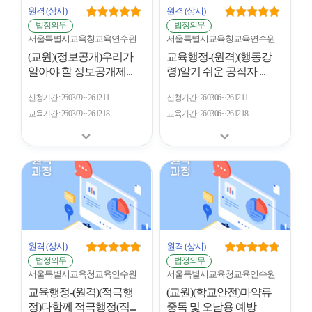
원격
(상시)
원격
(상시)
법정의무
법정의무
서울특별시교육청교육연수원
서울특별시교육청교육연수원
(교원)(정보공개)우리가
교육행정-(원격)(행동강
알아야 할 정보공개제...
령)알기 쉬운 공직자 ...
신청기간
26.03.09 ~ 26.12.11
신청기간
26.03.06 ~ 26.12.11
교육기간
26.03.09 ~ 26.12.18
교육기간
26.03.06 ~ 26.12.18
원격
(상시)
원격
(상시)
법정의무
법정의무
서울특별시교육청교육연수원
서울특별시교육청교육연수원
교육행정-(원격)(적극행
(교원)(학교안전)마약류
정)다함께 적극행정(직...
중독 및 오남용 예방