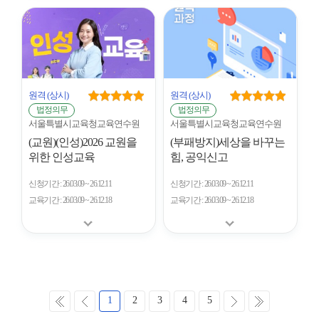
원격
(상시)
원격
(상시)
법정의무
법정의무
서울특별시교육청교육연수원
서울특별시교육청교육연수원
(교원)(인성)2026 교원을
(부패방지)세상을 바꾸는
위한 인성교육
힘, 공익신고
신청기간
26.03.09 ~ 26.12.11
신청기간
26.03.09 ~ 26.12.11
교육기간
26.03.09 ~ 26.12.18
교육기간
26.03.09 ~ 26.12.18
처
이
다
마
1
2
3
4
5