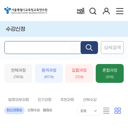
검
로
배움누리터
색
그
인
수강신청
상세검색
핵
심
어
입
전체과정
원격과정
집합과정
혼합과정
력
(745개)
(657개)
(72개)
(16개)
법정의무과정
인기과정
추천과정
선택수강
목
리
카
최신과정순
신청수순
별점순
8개
록
스
드
표
트
형
시
형