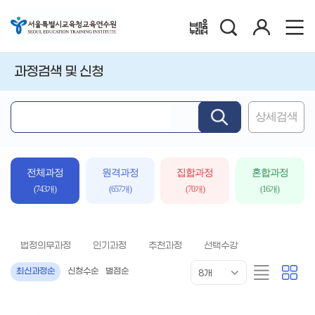
검
로
배움누리터
색
그
인
과정검색 및 신청
상세검색
핵
심
어
입
전체과정
원격과정
집합과정
혼합과정
력
(743개)
(657개)
(70개)
(16개)
법정의무과정
인기과정
추천과정
선택수강
목
리
카
최신과정순
신청수순
별점순
8개
록
스
드
표
트
형
시
형