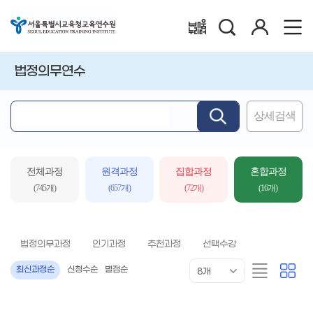
검
로
배움누리터
색
그
인
법정의무연수
상세검색
핵
심
어
입
전체과정
원격과정
집합과정
혼합과정
력
(745개)
(657개)
(72개)
(16개)
법정의무과정
인기과정
추천과정
선택수강
목
리
카
최신과정순
신청수순
별점순
8개
록
스
드
표
트
형
시
형