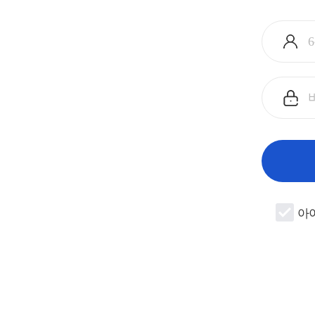
아
이
디
입
비
력
밀
번
호
입
력
아