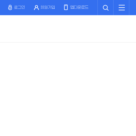
검
전
색
체
로그인
회원가입
앱다운로드
메
뉴