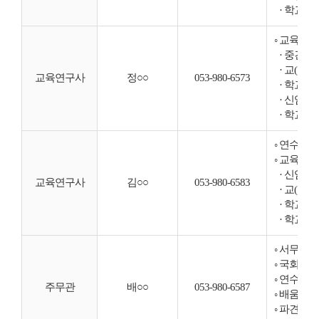
· 학교경
◦ 교육과
· 중견 
· 교(원
교육연구사
정○○
053-980-6573
· 학교경영
· 신임 
· 학교경
◦ 연수 현
◦ 교육과
· 신임 
교육연구사
김○○
053-980-6583
· 교(원
· 학교경
· 학교경
◦ 서무 업
◦ 국회·
◦ 연수과정
주무관
배○○
053-980-6587
◦ 배움누
◦ 파견(수