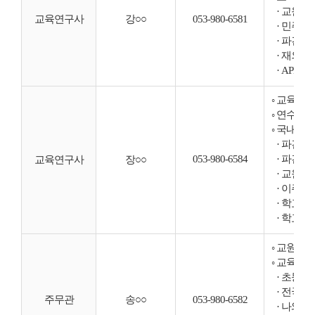
· 교원의 
교육연구사
강○○
053-980-6581
· 민주시
· 파견예
· 재외교
· APE
◦ 교육과
◦ 연수 
◦ 국내외
· 파견예
053-980-6584
· 파견예
교육연구사
장○○
· 교원의 
· 이주배
· 학교경
· 학교경
◦ 교원연
◦ 교육과
· 초등 
· 전국 
주무관
송○○
053-980-6582
· 나와 우