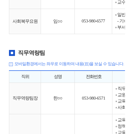
◦ 교수요원
◦ 일반행
053-980-6577
- 기숙사 
사회복무요원
임○○
◦ 부서 
직무역량팀
모바일환경에서는 좌우로 이동하여 내용(표)을 보실 수 있습니다.
직위
성명
전화번호
◦ 직무역
◦ 교원연
직무역량팀장
한○○
053-980-6571
◦ 교육연
◦ 사회복
◦ 교육공
◦ 정책연
◦ 교육과