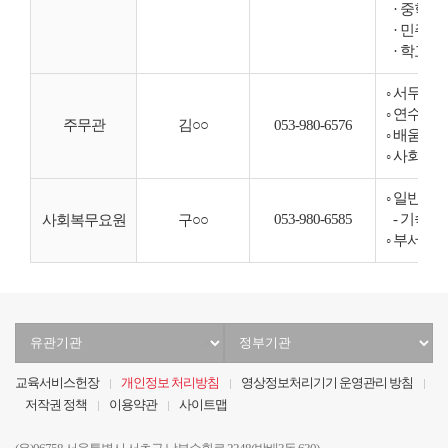
· 중학교
· 민주시
· 학교 
◦ 서무 업
◦ 연수과정
주무관
김○○
053-980-6576
◦ 배움누
◦ 사회복
◦ 일반행
053-980-6585
- 기숙사
사회복무요원
구○○
◦ 부서 
유
정
관
부
기
기
교육서비스헌장
개인정보 처리방침
영상정보처리기기 운영관리 방침
관
관
저작권 정책
이용약관
사이트맵
선
선
택
택