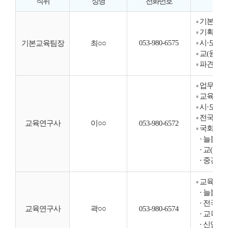
직위
성명
전화번호
◦ 기본교
◦ 기획업무
053-980-6575
◦ 시·도
기본교육팀장
최○○
◦ 교(원
◦ 파견(수
◦ 업무계
◦ 교육공
◦ 시·도
◦ 전국교
교육연구사
이○○
053-980-6572
◦ 국회·
· 늘봄지
· 교(원
· 중견 
◦ 교육과
· 늘봄지
· 전국 
교육연구사
곽○○
053-980-6574
· 교육부
· 신임 